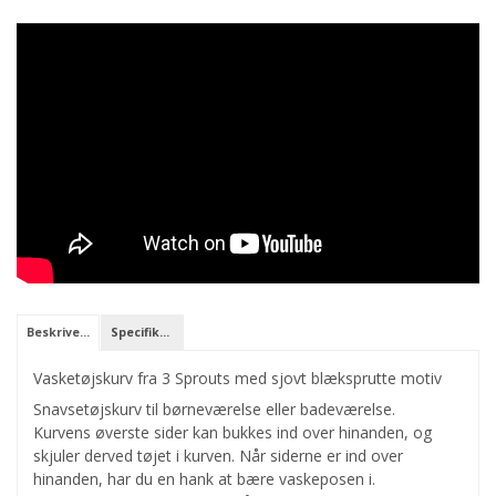
Beskrivelse
Specifikationer
Vasketøjskurv fra 3 Sprouts med sjovt blæksprutte motiv
Snavsetøjskurv til børneværelse eller badeværelse.
Kurvens øverste sider kan bukkes ind over hinanden, og
skjuler derved tøjet i kurven. Når siderne er ind over
hinanden, har du en hank at bære vaskeposen i.