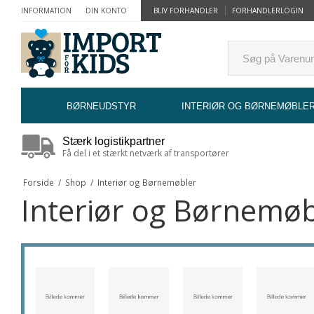
INFORMATION
DIN KONTO
BLIV FORHANDLER
FORHANDLERLOGIN
BØRNEUDSTYR
INTERIØR OG BØRNEMØBLE
Stærk logistikpartner
Få del i et stærkt netværk af transportører
Forside
/
Shop
/
Interiør og Børnemøbler
Interiør og Børnemøb