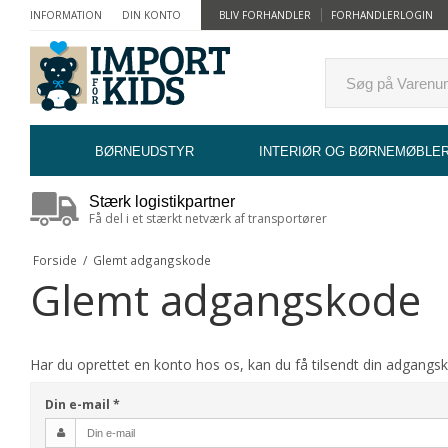
INFORMATION
DIN KONTO
BLIV FORHANDLER
FORHANDLERLOGIN
BØRNEUDSTYR
INTERIØR OG BØRNEMØBLE
Stærk logistikpartner
Få del i et stærkt netværk af transportører
Forside
/
Glemt adgangskode
Glemt adgangskode
Har du oprettet en konto hos os, kan du få tilsendt din adgangs
Din e-mail
*