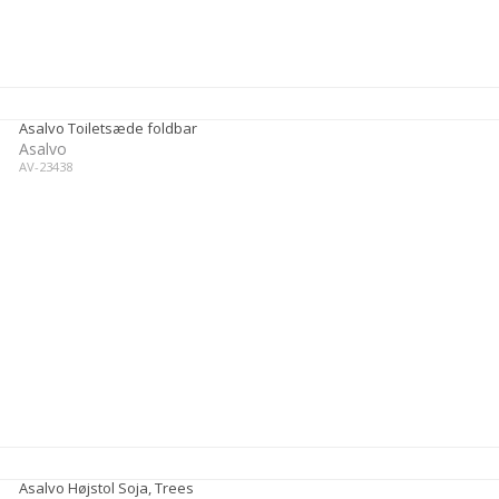
Asalvo Toiletsæde foldbar
Asalvo
AV-23438
Asalvo Højstol Soja, Trees