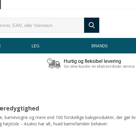
R
LEG
BRANDS
Hurtig og fleksibel levering
Giv dine kunder en ekstraordinær service
bæredygtighed
ne, barnevogne og mere end 100 forskellige babyprodukter, der gør l
 højstole – Asalvo har alt, hvad børnefamilier behøver.