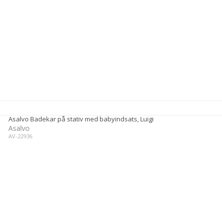
Asalvo Badekar på stativ med babyindsats, Luigi
Asalvo
AV-22936