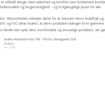
med et stilfuldt design. Med sikkerhed og komfort som fundament kom
tionalitet og brugervenlighed – og til tilgængelige priser for alle.
lvo. Virksomheden arbejder aktivt for at reducere deres fodaftryk o
FC og FSC sikrer Asalvo, at deres produkter bidrager til en grønnere 
e familie kan nyde sikre, komfortable og ansvarlige produkter, der
Asalvo Autostol I-size 100 - 150 cm, Omniguard, Grå
Asalvo
AV-23766