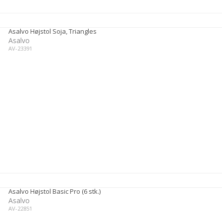
Asalvo Højstol Soja, Triangles
Asalvo
AV-23391
Asalvo Højstol Basic Pro (6 stk.)
Asalvo
AV-22851