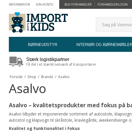
INFORMATION
DIN KONTO
BLIV FORHANDLER
FORHANDLERLOGIN
BØRNEUDSTYR
INTERIØR OG BØRNEMØBLE
Stærk logistikpartner
Få del i et stærkt netværk af transportører
Forside
/
Shop
/
Brands
/
Asalvo
Asalvo
Asalvo – kvalitetsprodukter med fokus på 
Asalvo tilbyder et imponerende sortiment af autostole, klapvog
autostol og klapvogn til skråstole, kravlegårde, weekendsenge og
Kvalitet og Funktionalitet i Fokus