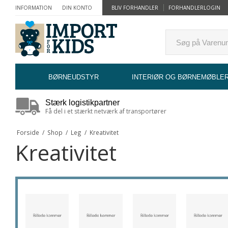
INFORMATION
DIN KONTO
BLIV FORHANDLER
FORHANDLERLOGIN
BØRNEUDSTYR
INTERIØR OG BØRNEMØBLE
Stærk logistikpartner
Få del i et stærkt netværk af transportører
Forside
/
Shop
/
Leg
/
Kreativitet
Kreativitet