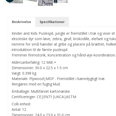
Beskrivelse
Specifikationer
Kinder and Kids Puslespil, jungle er fremstillet i træ og viser e
eksotiske dyr som løve, zebra, giraf, krokodille, elefant og tuk
nemme for små hænder at gribe og placere på brættet, hvilket
introduktion til de første puslespil.
Fremmer finmotorik, koncentration og hånd-øje-koordination.
Aldersanbefaling: 12 Mdr.+
Dimensioner: 30.0 x 22.5 x 1.5 cm
Vægt: 0.398 kg
Materiale: Plywood|MDF . Fremstillet i bæredygtigt træ.
Rengøres med en fugtig klud.
Emballage: Multifarvet kartonæske
Certificeringer: CE|EN71|UKCA|ASTM
Colli enhed:
Antal: 12
Dimensioner: 24.0 x 23.0 x 31.0 cm