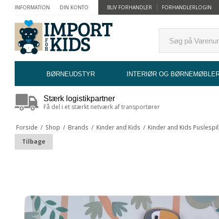
INFORMATION
DIN KONTO
BLIV FORHANDLER
FORHANDLERLOGIN
BØRNEUDSTYR
INTERIØR OG BØRNEMØBLE
Stærk logistikpartner
Få del i et stærkt netværk af transportører
Forside
/
Shop
/
Brands
/
Kinder and Kids
/
Kinder and Kids Puslespil
Tilbage