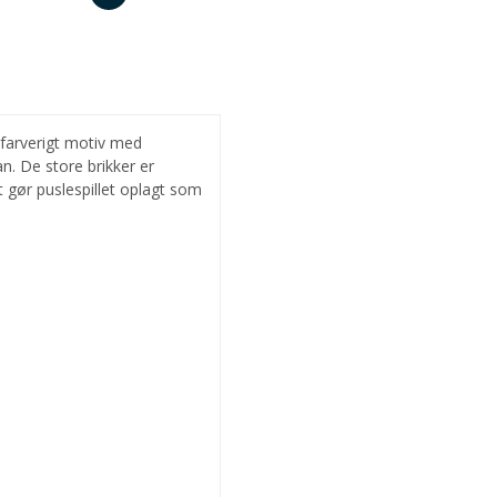
t farverigt motiv med
an. De store brikker er
 gør puslespillet oplagt som