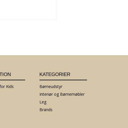
TION
KATEGORIER
or Kids
Børneudstyr
Interiør og Børnemøbler
Leg
Brands