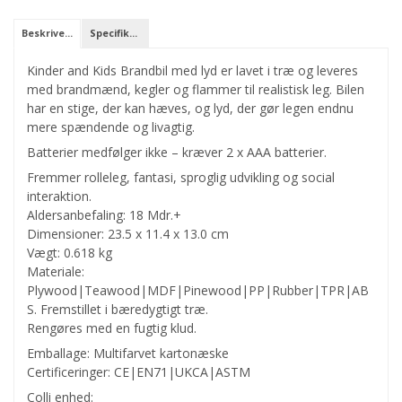
Beskrivelse
Specifikationer
Kinder and Kids Brandbil med lyd er lavet i træ og leveres
med brandmænd, kegler og flammer til realistisk leg. Bilen
har en stige, der kan hæves, og lyd, der gør legen endnu
mere spændende og livagtig.
Batterier medfølger ikke – kræver 2 x AAA batterier.
Fremmer rolleleg, fantasi, sproglig udvikling og social
interaktion.
Aldersanbefaling: 18 Mdr.+
Dimensioner: 23.5 x 11.4 x 13.0 cm
Vægt: 0.618 kg
Materiale:
Plywood|Teawood|MDF|Pinewood|PP|Rubber|TPR|AB
S. Fremstillet i bæredygtigt træ.
Rengøres med en fugtig klud.
Emballage: Multifarvet kartonæske
Certificeringer: CE|EN71|UKCA|ASTM
Colli enhed: