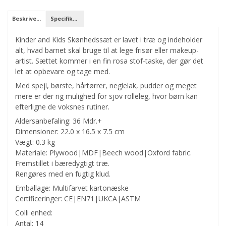
Beskrivelse
Specifikationer
Kinder and Kids Skønhedssæt er lavet i træ og indeholder
alt, hvad barnet skal bruge til at lege frisør eller makeup-
artist. Sættet kommer i en fin rosa stof-taske, der gør det
let at opbevare og tage med.
Med spejl, børste, hårtørrer, neglelak, pudder og meget
mere er der rig mulighed for sjov rolleleg, hvor børn kan
efterligne de voksnes rutiner.
Aldersanbefaling: 36 Mdr.+
Dimensioner: 22.0 x 16.5 x 7.5 cm
Vægt: 0.3 kg
Materiale: Plywood|MDF|Beech wood|Oxford fabric.
Fremstillet i bæredygtigt træ.
Rengøres med en fugtig klud.
Emballage: Multifarvet kartonæske
Certificeringer: CE|EN71|UKCA|ASTM
Colli enhed:
Antal: 14