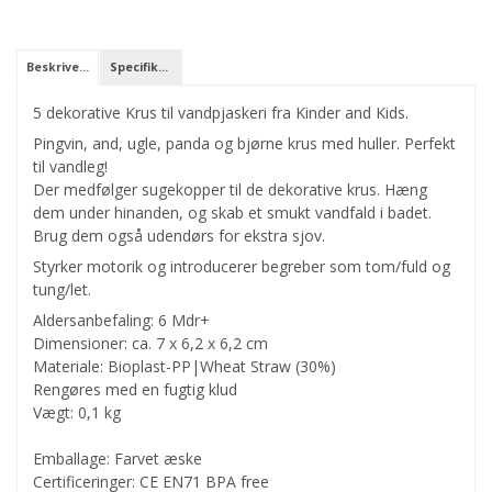
Beskrivelse
Specifikationer
5 dekorative Krus til vandpjaskeri fra Kinder and Kids.
Pingvin, and, ugle, panda og bjørne krus med huller. Perfekt
til vandleg!
Der medfølger sugekopper til de dekorative krus. Hæng
dem under hinanden, og skab et smukt vandfald i badet.
Brug dem også udendørs for ekstra sjov.
Styrker motorik og introducerer begreber som tom/fuld og
tung/let.
Aldersanbefaling: 6 Mdr+
Dimensioner: ca. 7 x 6,2 x 6,2 cm
Materiale: Bioplast-PP|Wheat Straw (30%)
Rengøres med en fugtig klud
Vægt: 0,1 kg
Emballage: Farvet æske
Certificeringer: CE EN71 BPA free