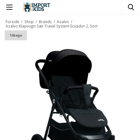
×
Forside
/
Shop
/
Brands
/
Asalvo
/
Asalvo Klapvogn Sæt Travel System Ecuador 2, Sort
Tilbage