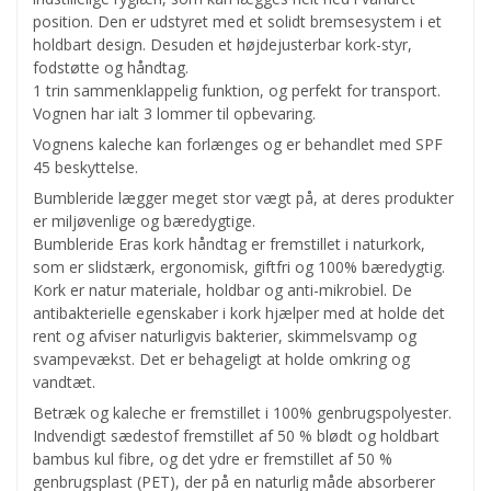
position. Den er udstyret med et solidt bremsesystem i et
holdbart design. Desuden et højdejusterbar kork-styr,
fodstøtte og håndtag.
1 trin sammenklappelig funktion, og perfekt for transport.
Vognen har ialt 3 lommer til opbevaring.
Vognens kaleche kan forlænges og er behandlet med SPF
45 beskyttelse.
Bumbleride lægger meget stor vægt på, at deres produkter
er miljøvenlige og bæredygtige.
Bumbleride Eras kork håndtag er fremstillet i naturkork,
som er slidstærk, ergonomisk, giftfri og 100% bæredygtig.
Kork er natur materiale, holdbar og anti-mikrobiel. De
antibakterielle egenskaber i kork hjælper med at holde det
rent og afviser naturligvis bakterier, skimmelsvamp og
svampevækst. Det er behageligt at holde omkring og
vandtæt.
Betræk og kaleche er fremstillet i 100% genbrugspolyester.
Indvendigt sædestof fremstillet af 50 % blødt og holdbart
bambus kul fibre, og det ydre er fremstillet af 50 %
genbrugsplast (PET), der på en naturlig måde absorberer