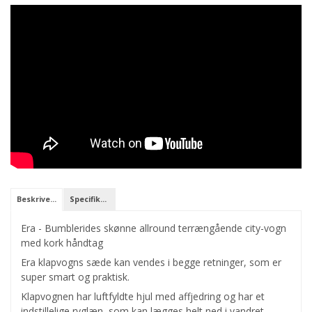
Beskrivelse
Specifikationer
Era - Bumblerides skønne allround terrængående city-vogn
med kork håndtag
Era klapvogns sæde kan vendes i begge retninger, som er
super smart og praktisk.
Klapvognen har luftfyldte hjul med affjedring og har et
indstillelige ryglæn, som kan lægges helt ned i vandret