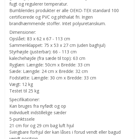
fugt og regulerer temperatur.
Bumblerides produkter er alle OEKO-TEX standard 100
certificerede og PVC og phthalat fri. Ingen
brandhæmmende stoffer. Intet polyuretanskum.
Dimensioner:
Opslået: 83 x 62 x 67 - 113 cm
Sammenklappet: 75 x 53 x 27 cm (uden baghjul)
Styrhøjde (justerbar): 66 - 113 cm
kalechehøjde (fra sæde til top): 63 cm
Ryglæn: Længde: 50cm x Bredde: 33 cm
Sæde: Længde: 24 cm x Bredde: 32 cm
Fodstøtte: Længde: 30 cm x Bredde: 33 cm
Vægt: 12 kg
Testet til 25 kg
Specifikationer:
Kan bruges fra nyfødt og op
Individuelt indstillelige sæder
5-punktssele
21 cm for og 29 cm bag luft hjul
Svingbare forhjul der kan låses i forud vendt eller bagud
vendt position.