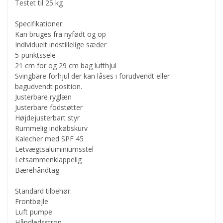
Testet til 25 kg
Specifikationer:
Kan bruges fra nyfødt og op
Individuelt indstillelige sæder
5-punktssele
21 cm for og 29 cm bag lufthjul
Svingbare forhjul der kan låses i forudvendt eller
bagudvendt position.
Justerbare ryglæn
Justerbare fodstøtter
Højdejusterbart styr
Rummelig indkøbskurv
Kalecher med SPF 45
Letvægtsaluminiumsstel
Letsammenklappelig
Bærehåndtag
Standard tilbehør:
Frontbøjle
Luft pumpe
Håndledsstrop