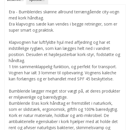
Era - Bumblerides skønne allround terrængående city-vogn
med kork håndtag.
Era klapvogns sæde kan vendes i begge retninger, som er
super smart og praktisk.
Klapvognen har luftfyldte hjul med affjedring og har et
indstillelige ryglæn, som kan lægges helt ned i vandret
position. Desuden et højdejusterbar kork-styr, fodstøtte og
håndtag.
1 trin sammenklappelig funktion, og perfekt for transport.
Vognen har ialt 3 lommer til opbevaring. Vognens kaleche
kan forlænges og er behandlet med SPF 45 beskyttelse.
Bumbleride lægger meget stor vægt på, at deres produkter
er miljøvenlige og bæredygtige.
Bumbleride Eras kork håndtag er fremstillet i naturkork,
som er slidstærk, ergonomisk, giftfri og 100% bæredygtig.
Kork er natur materiale, holdbar og anti-mikrobiel. De
antibakterielle egenskaber i kork hjælper med at holde det
rent og afviser naturligvis bakterier, skimmelsvamp og