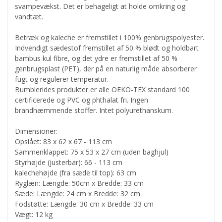
svampevækst. Det er behageligt at holde omkring og
vandtæt.
Betræk og kaleche er fremstillet i 100% genbrugspolyester.
Indvendigt sædestof fremstillet af 50 % blødt og holdbart
bambus kul fibre, og det ydre er fremstillet af 50 %
genbrugsplast (PET), der på en naturlig måde absorberer
fugt og regulerer temperatur.
Bumblerides produkter er alle OEKO-TEX standard 100
certificerede og PVC og phthalat fri. Ingen
brandhæmmende stoffer. Intet polyurethanskum.
Dimensioner:
Opslået: 83 x 62 x 67 - 113 cm
Sammenklappet: 75 x 53 x 27 cm (uden baghjul)
Styrhøjde (justerbar): 66 - 113 cm
kalechehøjde (fra sæde til top): 63 cm
Ryglæn: Længde: 50cm x Bredde: 33 cm
Sæde: Længde: 24 cm x Bredde: 32 cm
Fodstøtte: Længde: 30 cm x Bredde: 33 cm
Vægt: 12 kg